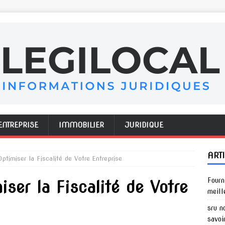
ENTREPRISE
IMMOBILIER
JURIDIQUE
ART
 Optimiser la Fiscalité de Votre Entreprise
Fourn
iser la Fiscalité de Votre
meill
sru n
savoi