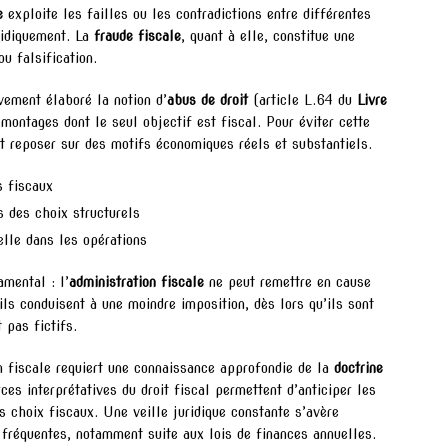
e
exploite les failles ou les contradictions entre différentes
uridiquement. La
fraude fiscale
, quant à elle, constitue une
ou falsification.
vement élaboré la notion d’
abus de droit
(article L.64 du
Livre
 montages dont le seul objectif est fiscal. Pour éviter cette
oit reposer sur des motifs économiques réels et substantiels.
s fiscaux
 des choix structurels
lle dans les opérations
mental : l’
administration fiscale
ne peut remettre en cause
ils conduisent à une moindre imposition, dès lors qu’ils sont
t pas fictifs.
n fiscale requiert une connaissance approfondie de la
doctrine
ces interprétatives du droit fiscal permettent d’anticiper les
es choix fiscaux. Une veille juridique constante s’avère
 fréquentes, notamment suite aux lois de finances annuelles.