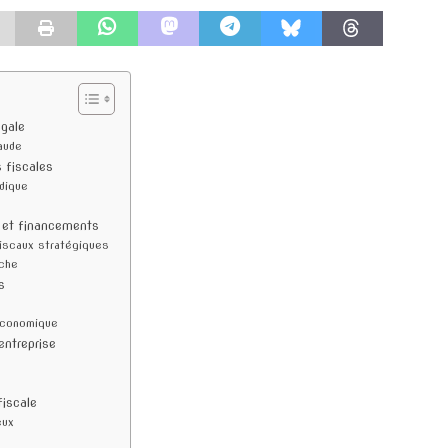
égale
raude
s fiscales
idique
s et financements
fiscaux stratégiques
rche
s
 économique
entreprise
fiscale
eux