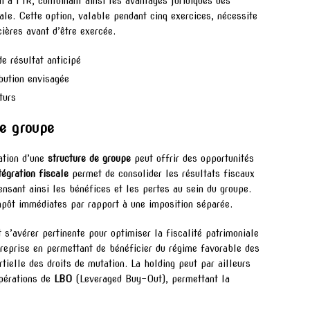
n à l’IR, combinant ainsi les avantages juridiques des
ale. Cette option, valable pendant cinq exercices, nécessite
ières avant d’être exercée.
de résultat anticipé
bution envisagée
turs
de groupe
ation d’une
structure de groupe
peut offrir des opportunités
tégration fiscale
permet de consolider les résultats fiscaux
sant ainsi les bénéfices et les pertes au sein du groupe.
pôt immédiates par rapport à une imposition séparée.
s’avérer pertinente pour optimiser la fiscalité patrimoniale
ntreprise en permettant de bénéficier du régime favorable des
rtielle des droits de mutation. La holding peut par ailleurs
opérations de
LBO
(Leveraged Buy-Out), permettant la