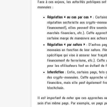
Face à ces enjeux, les autorités publiques on
monnaies :
Régulation « au cas par cas »
: Certain
régulation sectorielle aux crypto-monnai
financement), elles peuvent être soumise
marchés financiers, etc.). Cette approch
certaine marge de manœuvre aux acteur
Régulation « par nature »
: D’autres pay
monnaies en fonction de leur nature. Ain
spécifique qui vise à assurer leur traça
financement du terrorisme, etc.). Cette
pour les utilisateurs tout en évitant de f
Interdiction
: Enfin, certains pays, tels 
des crypto-monnaies. Cette approche vis
financière, mais elle peut également fr
blockchain.
Il est important de noter que ces approches n
sein d’un même pays. Par exemple, un pays peu