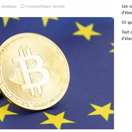
Les c
Juridique
Commentaires fermés
d’éle
10 qu
Tout 
d’éle