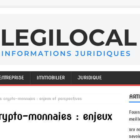
ENTREPRISE
IMMOBILIER
JURIDIQUE
ART
es crypto-monnaies : enjeux et perspectives
Fourn
crypto-monnaies : enjeux
meill
sru n
savoi