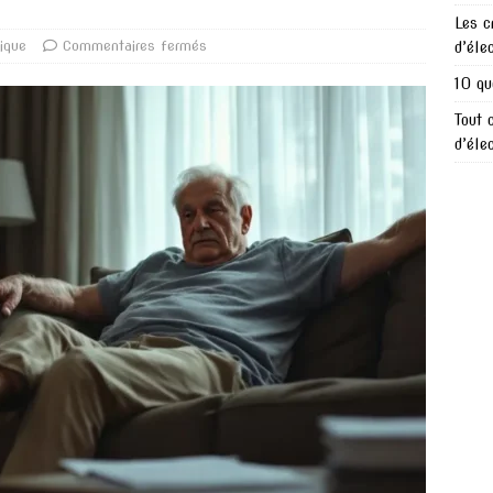
Les c
dique
Commentaires fermés
d’éle
10 qu
Tout 
d’éle