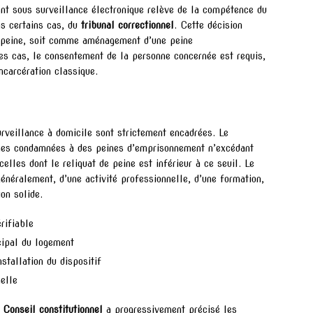
ent sous surveillance électronique relève de la compétence du
s certains cas, du
tribunal correctionnel
. Cette décision
la peine, soit comme aménagement d’une peine
s cas, le consentement de la personne concernée est requis,
ncarcération classique.
urveillance à domicile sont strictement encadrées. Le
nnes condamnées à des peines d’emprisonnement n’excédant
celles dont le reliquat de peine est inférieur à ce seuil. Le
énéralement, d’une activité professionnelle, d’une formation,
ion solide.
rifiable
cipal du logement
stallation du dispositif
nelle
u
Conseil constitutionnel
a progressivement précisé les