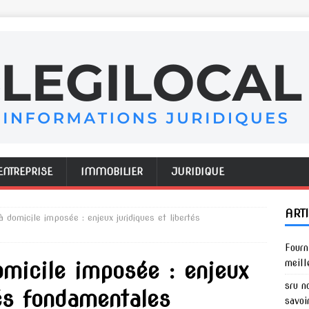
ENTREPRISE
IMMOBILIER
JURIDIQUE
ART
à domicile imposée : enjeux juridiques et libertés
Fourn
omicile imposée : enjeux
meill
sru n
tés fondamentales
savoi