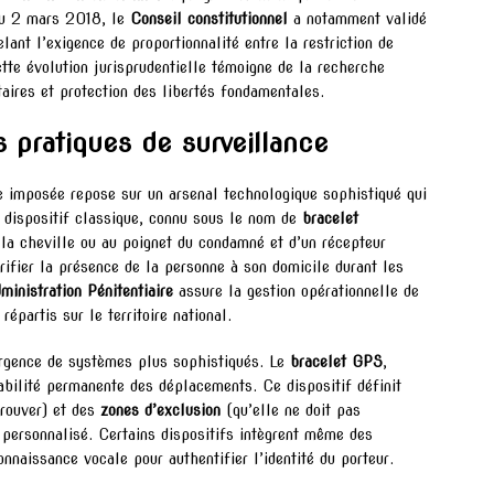
 du 2 mars 2018, le
Conseil constitutionnel
a notamment validé
elant l’exigence de proportionnalité entre la restriction de
ette évolution jurisprudentielle témoigne de la recherche
taires et protection des libertés fondamentales.
 pratiques de surveillance
e imposée repose sur un arsenal technologique sophistiqué qui
e dispositif classique, connu sous le nom de
bracelet
 la cheville ou au poignet du condamné et d’un récepteur
ifier la présence de la personne à son domicile durant les
ministration Pénitentiaire
assure la gestion opérationnelle de
répartis sur le territoire national.
rgence de systèmes plus sophistiqués. Le
bracelet GPS
,
abilité permanente des déplacements. Ce dispositif définit
trouver) et des
zones d’exclusion
(qu’elle ne doit pas
 personnalisé. Certains dispositifs intègrent même des
naissance vocale pour authentifier l’identité du porteur.