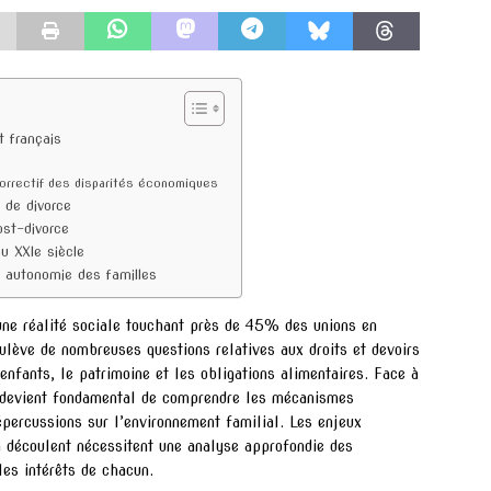
t français
orrectif des disparités économiques
 de divorce
ost-divorce
au XXIe siècle
et autonomie des familles
 une réalité sociale touchant près de 45% des unions en
ulève de nombreuses questions relatives aux droits et devoirs
nfants, le patrimoine et les obligations alimentaires. Face à
 il devient fondamental de comprendre les mécanismes
répercussions sur l’environnement familial. Les enjeux
 découlent nécessitent une analyse approfondie des
les intérêts de chacun.