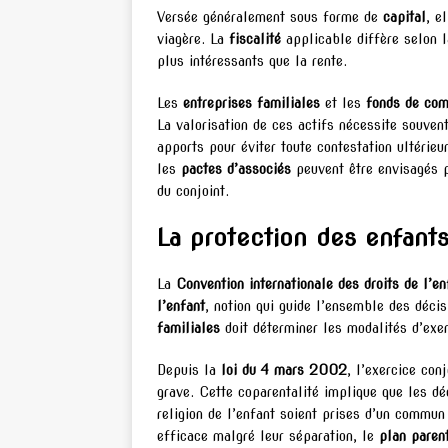
Versée généralement sous forme de
capital
, e
viagère. La
fiscalité
applicable diffère selon l
plus intéressants que la rente.
Les
entreprises familiales
et les
fonds de co
La valorisation de ces actifs nécessite souve
apports pour éviter toute contestation ultér
les
pactes d’associés
peuvent être envisagés po
du conjoint.
La protection des enfant
La
Convention internationale des droits de l’en
l’enfant
, notion qui guide l’ensemble des décis
familiales
doit déterminer les modalités d’exer
Depuis la
loi du 4 mars 2002
, l’exercice con
grave. Cette coparentalité implique que les dé
religion de l’enfant soient prises d’un commu
efficace malgré leur séparation, le
plan paren