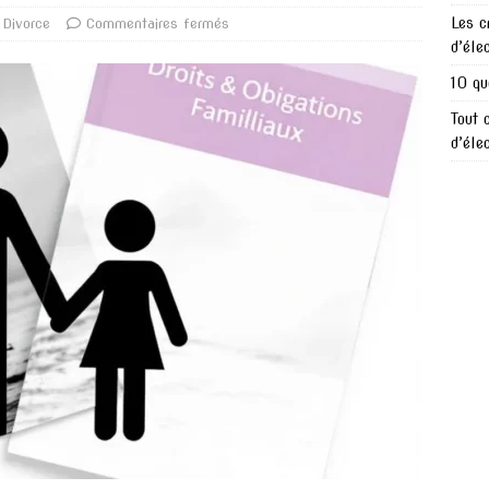
Les c
Divorce
Commentaires fermés
d’éle
10 qu
Tout 
d’éle