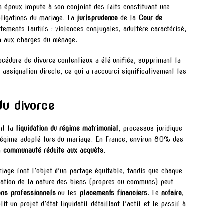
n époux impute à son conjoint des faits constituant une
bligations du mariage. La
jurisprudence
de la
Cour de
ements fautifs : violences conjugales, adultère caractérisé,
on aux charges du ménage.
cédure de divorce contentieux a été unifiée, supprimant la
 assignation directe, ce qui a raccourci significativement les
du divorce
nt la
liquidation du régime matrimonial
, processus juridique
 régime adopté lors du mariage. En France, environ 80% des
la
communauté réduite aux acquêts
.
iage font l’objet d’un partage équitable, tandis que chaque
nation de la nature des biens (propres ou communs) peut
ens professionnels
ou les
placements financiers
. Le
notaire
,
it un projet d’état liquidatif détaillant l’actif et le passif à