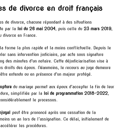
s de divorce en droit français
es de divorce, chacune répondant à des situations
ite par la
loi du 26 mai 2004
, puis celle du
23 mars 2019
,
u divorce en France.
la forme la plus rapide et la moins conflictuelle. Depuis le
ler sans intervention judiciaire, par acte sous signature
ng des minutes d’un notaire. Cette déjudiciarisation vise à
les droits des époux. Néanmoins, le recours au juge demeure
 être entendu ou en présence d’un majeur protégé.
rupture
du mariage permet aux époux d’accepter la fin de leur
édure, simplifiée par la
loi de programmation 2018-2022
,
e considérablement le processus.
njugal
peut être prononcé après une cessation de la
ins un an lors de l’assignation. Ce délai, initialement de
 accélérer les procédures.