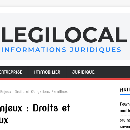
ENTREPRISE
IMMOBILIER
JURIDIQUE
ART
Enjeux : Droits et Obligations Familiaux
Fourn
njeux : Droits et
meill
ux
sru n
savoi