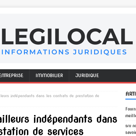
ENTREPRISE
IMMOBILIER
JURIDIQUE
ART
illeurs indépendants dans les contrats de prestation de
Fourn
ailleurs indépendants dans
meill
sru n
station de services
savoi