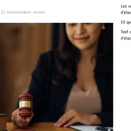
Les c
Commentaires fermés
d’éle
10 qu
Tout 
d’éle