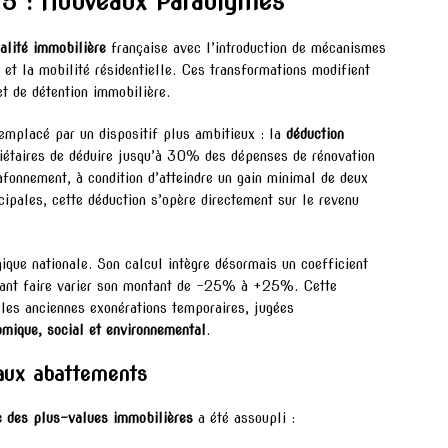
25 : Nouveaux Paradigmes
calité immobilière
française avec l’introduction de mécanismes
ue et la mobilité résidentielle. Ces transformations modifient
t de détention immobilière.
emplacé par un dispositif plus ambitieux : la
déduction
étaires de déduire jusqu’à 30% des dépenses de rénovation
afonnement, à condition d’atteindre un gain minimal de deux
cipales, cette déduction s’opère directement sur le revenu
que nationale. Son calcul intègre désormais un coefficient
uvant faire varier son montant de -25% à +25%. Cette
les anciennes exonérations temporaires, jugées
mique, social et environnemental
.
eaux abattements
e des plus-values immobilières
a été assoupli :