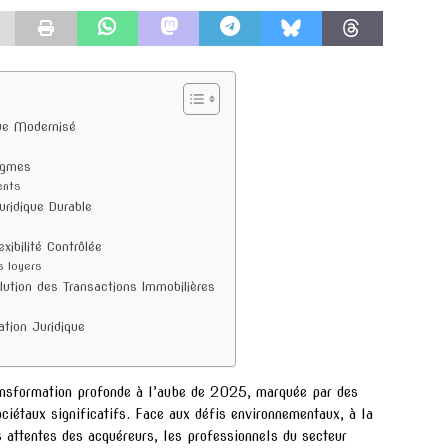
que Modernisé
igmes
ents
uridique Durable
xibilité Contrôlée
s loyers
lution des Transactions Immobilières
ation Juridique
ransformation profonde à l’aube de 2025, marquée par des
ciétaux significatifs. Face aux défis environnementaux, à la
es attentes des acquéreurs, les professionnels du secteur