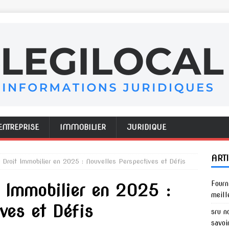
ENTREPRISE
IMMOBILIER
JURIDIQUE
ART
u Droit Immobilier en 2025 : Nouvelles Perspectives et Défis
Fourn
t Immobilier en 2025 :
meill
ves et Défis
sru n
savoi