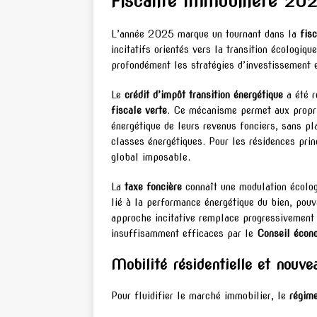
Fiscalité Immobilière 20
L’année 2025 marque un tournant dans la
fis
incitatifs orientés vers la transition écologiq
profondément les stratégies d’investissement e
Le
crédit d’impôt transition énergétique
a été r
fiscale verte
. Ce mécanisme permet aux propri
énergétique de leurs revenus fonciers, sans pl
classes énergétiques. Pour les résidences prin
global imposable.
La
taxe foncière
connaît une modulation écologi
lié à la performance énergétique du bien, po
approche incitative remplace progressivement 
insuffisamment efficaces par le
Conseil écono
Mobilité résidentielle et nouv
Pour fluidifier le marché immobilier, le
régim