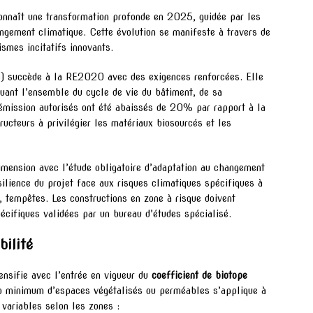
connaît une transformation profonde en 2025, guidée par les
angement climatique. Cette évolution se manifeste à travers de
smes incitatifs innovants.
) succède à la RE2020 avec des exigences renforcées. Elle
uant l’ensemble du cycle de vie du bâtiment, de sa
d’émission autorisés ont été abaissés de 20% par rapport à la
ructeurs à privilégier les matériaux biosourcés et les
imension avec l’étude obligatoire d’adaptation au changement
silience du projet face aux risques climatiques spécifiques à
s, tempêtes. Les constructions en zone à risque doivent
écifiques validées par un bureau d’études spécialisé.
bilité
ntensifie avec l’entrée en vigueur du
coefficient de biotope
io minimum d’espaces végétalisés ou perméables s’applique à
 variables selon les zones :