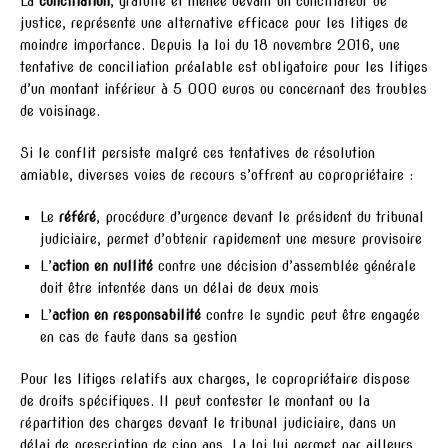
La
conciliation
, gratuite et menée devant un conciliateur de
justice, représente une alternative efficace pour les litiges de
moindre importance. Depuis la loi du 18 novembre 2016, une
tentative de conciliation préalable est obligatoire pour les litiges
d’un montant inférieur à 5 000 euros ou concernant des troubles
de voisinage.
Si le conflit persiste malgré ces tentatives de résolution
amiable, diverses voies de recours s’offrent au copropriétaire :
Le
référé
, procédure d’urgence devant le président du tribunal
judiciaire, permet d’obtenir rapidement une mesure provisoire
L’
action en nullité
contre une décision d’assemblée générale
doit être intentée dans un délai de deux mois
L’
action en responsabilité
contre le syndic peut être engagée
en cas de faute dans sa gestion
Pour les litiges relatifs aux charges, le copropriétaire dispose
de droits spécifiques. Il peut contester le montant ou la
répartition des charges devant le tribunal judiciaire, dans un
délai de prescription de cinq ans. La loi lui permet par ailleurs