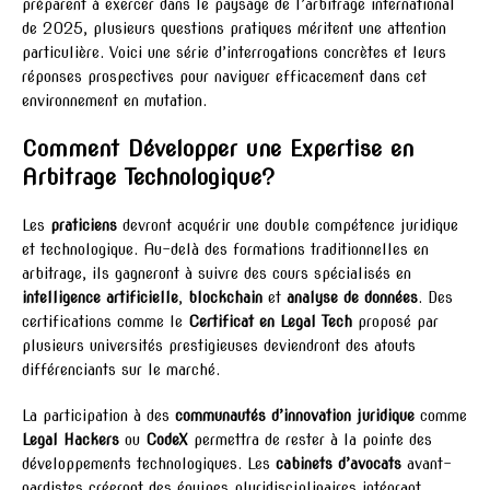
préparent à exercer dans le paysage de l’arbitrage international
de 2025, plusieurs questions pratiques méritent une attention
particulière. Voici une série d’interrogations concrètes et leurs
réponses prospectives pour naviguer efficacement dans cet
environnement en mutation.
Comment Développer une Expertise en
Arbitrage Technologique?
Les
praticiens
devront acquérir une double compétence juridique
et technologique. Au-delà des formations traditionnelles en
arbitrage, ils gagneront à suivre des cours spécialisés en
intelligence artificielle
,
blockchain
et
analyse de données
. Des
certifications comme le
Certificat en Legal Tech
proposé par
plusieurs universités prestigieuses deviendront des atouts
différenciants sur le marché.
La participation à des
communautés d’innovation juridique
comme
Legal Hackers
ou
CodeX
permettra de rester à la pointe des
développements technologiques. Les
cabinets d’avocats
avant-
gardistes créeront des équipes pluridisciplinaires intégrant