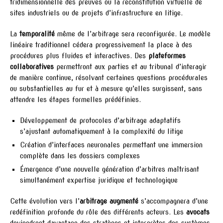
tridimensionnelle des preuves ou la reconstitution virtuelle de
sites industriels ou de projets d’infrastructure en litige.
La
temporalité
même de l’arbitrage sera reconfigurée. Le modèle
linéaire traditionnel cédera progressivement la place à des
procédures plus fluides et interactives. Des
plateformes
collaboratives
permettront aux parties et au tribunal d’interagir
de manière continue, résolvant certaines questions procédurales
ou substantielles au fur et à mesure qu’elles surgissent, sans
attendre les étapes formelles prédéfinies.
Développement de protocoles d’arbitrage adaptatifs
s’ajustant automatiquement à la complexité du litige
Création d’interfaces neuronales permettant une immersion
complète dans les dossiers complexes
Émergence d’une nouvelle génération d’arbitres maîtrisant
simultanément expertise juridique et technologique
Cette évolution vers l’
arbitrage augmenté
s’accompagnera d’une
redéfinition profonde du rôle des différents acteurs. Les
avocats
deviendront davantage des stratèges et interprètes des systèmes