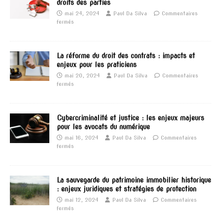
droits des parties
mai 24, 2024
Paul Da Silva
Commentaires
fermés
La réforme du droit des contrats : impacts et
enjeux pour les praticiens
mai 20, 2024
Paul Da Silva
Commentaires
fermés
Cybercriminalité et justice : les enjeux majeurs
pour les avocats du numérique
mai 16, 2024
Paul Da Silva
Commentaires
fermés
La sauvegarde du patrimoine immobilier historique
: enjeux juridiques et stratégies de protection
mai 12, 2024
Paul Da Silva
Commentaires
fermés