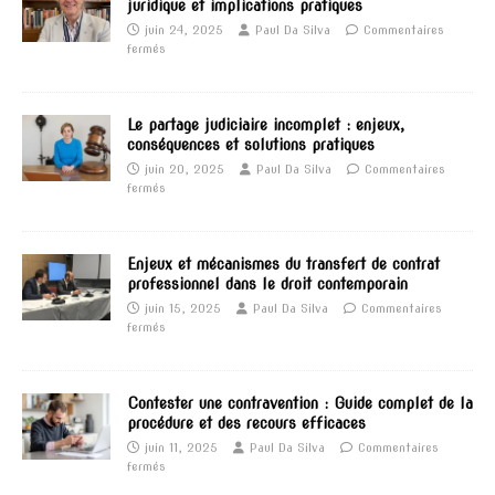
juridique et implications pratiques
juin 24, 2025
Paul Da Silva
Commentaires
fermés
Le partage judiciaire incomplet : enjeux,
conséquences et solutions pratiques
juin 20, 2025
Paul Da Silva
Commentaires
fermés
Enjeux et mécanismes du transfert de contrat
professionnel dans le droit contemporain
juin 15, 2025
Paul Da Silva
Commentaires
fermés
Contester une contravention : Guide complet de la
procédure et des recours efficaces
juin 11, 2025
Paul Da Silva
Commentaires
fermés