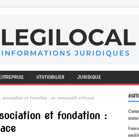
ENTREPRISE
IMMOBILIER
JURIDIQUE
ART
e association et fondation : un comparatif efficace
Comme
sociation et fondation :
immob
cace
Fourn
meill