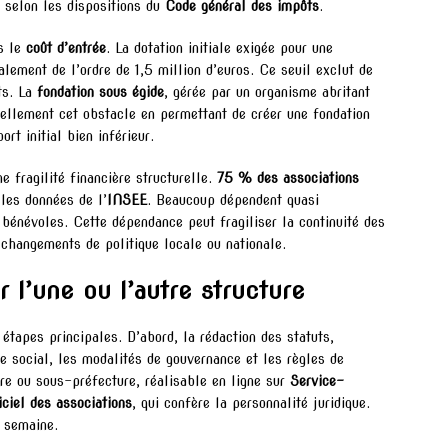
, selon les dispositions du
Code général des impôts
.
ns le
coût d’entrée
. La dotation initiale exigée pour une
alement de l’ordre de 1,5 million d’euros. Ce seuil exclut de
ts. La
fondation sous égide
, gérée par un organisme abritant
iellement cet obstacle en permettant de créer une fondation
rt initial bien inférieur.
e fragilité financière structurelle.
75 % des associations
les données de l’
INSEE
. Beaucoup dépendent quasi
bénévoles. Cette dépendance peut fragiliser la continuité des
 changements de politique locale ou nationale.
 l’une ou l’autre structure
étapes principales. D’abord, la rédaction des statuts,
ge social, les modalités de gouvernance et les règles de
ure ou sous-préfecture, réalisable en ligne sur
Service-
ciel des associations
, qui confère la personnalité juridique.
 semaine.