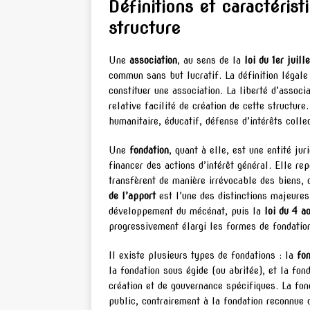
Définitions et caractéris
structure
Une
association
, au sens de la
loi du 1er juill
commun sans but lucratif. La définition légal
constituer une association. La liberté d’associ
relative facilité de création de cette structure.
humanitaire, éducatif, défense d’intérêts colle
Une
fondation
, quant à elle, est une entité ju
financer des actions d’intérêt général. Elle re
transfèrent de manière irrévocable des biens, 
de l’apport
est l’une des distinctions majeures
développement du mécénat, puis la
loi du 4 
progressivement élargi les formes de fondation
Il existe plusieurs types de fondations : la
fon
la fondation sous égide (ou abritée), et la fo
création et de gouvernance spécifiques. La fon
public, contrairement à la fondation reconnue d