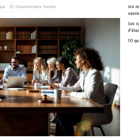
sru n
que
Commentaires fermés
savoi
Les c
d’éle
10 qu