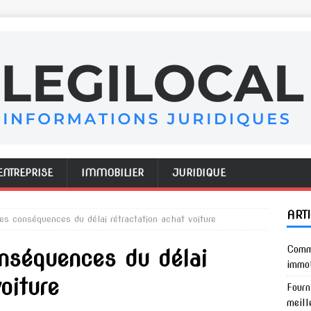
ENTREPRISE
IMMOBILIER
JURIDIQUE
ART
les conséquences du délai rétractation achat voiture
Comme
onséquences du délai
immob
oiture
Fourn
meill