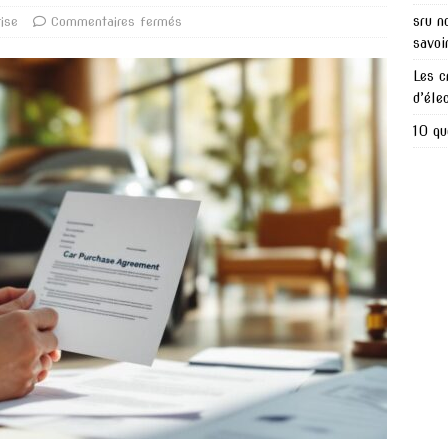
sru n
rise
Commentaires fermés
savoi
Les c
d’éle
10 qu