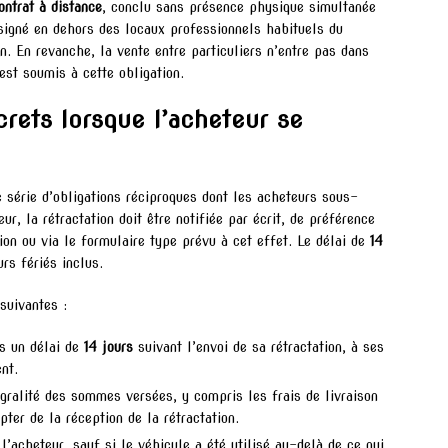
ontrat à distance
, conclu sans présence physique simultanée
 signé en dehors des locaux professionnels habituels du
on. En revanche, la vente entre particuliers n’entre pas dans
est soumis à cette obligation.
crets lorsque l’acheteur se
e série d’obligations réciproques dont les acheteurs sous-
r, la rétractation doit être notifiée par écrit, de préférence
on ou via le formulaire type prévu à cet effet. Le délai de
14
rs fériés inclus.
suivantes :
ns un délai de
14 jours
suivant l’envoi de sa rétractation, à ses
nt.
égralité des sommes versées, y compris les frais de livraison
ter de la réception de la rétractation.
’acheteur, sauf si le véhicule a été utilisé au-delà de ce qui