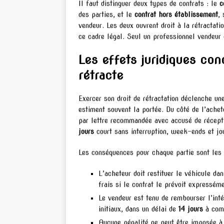
Il faut distinguer deux types de contrats : le
c
des parties, et le
contrat hors établissement
,
vendeur. Les deux ouvrent droit à la rétractati
ce cadre légal. Seul un professionnel vendeur 
Les effets juridiques con
rétracte
Exercer son droit de rétractation déclenche un
estiment souvent la portée. Du côté de l’acheteu
par lettre recommandée avec accusé de récepti
jours
court sans interruption, week-ends et jou
Les conséquences pour chaque partie sont les 
L’acheteur doit restituer le véhicule da
frais si le contrat le prévoit expresséme
Le vendeur est tenu de rembourser l’int
initiaux, dans un délai de
14 jours
à comp
Aucune pénalité ne peut être imposée à l