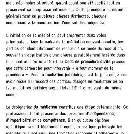
mais néanmoins structuré, garantissant son efficacité tout en
préservant sa souplesse intrinsèque. Cette procédure se déroule
généralement en plusieurs phases distinctes, chacune
contribuant à la construction d’une solution négociée.
L’initiation de la médiation peut emprunter deux voies
principales. Dans le cadre de la
médiation conventionnelle
, les
parties décident librement de recourir à ce mode de résolution,
souvent en application d’une clause préalablement insérée dans
leur contrat. L’article 1530 du
Code de procédure civile
précise
que cette démarche peut intervenir « à tout moment de la
procédure ». Pour la
médiation judiciaire
, c’est le juge qui, après
avoir recueilli l’accord des parties, désigne un médiateur selon
les modalités définies aux articles 131-1 et suivants du même
code.
La désignation du
médiateur
constitue une étape déterminante. Ce
professionnel doit présenter des garanties d’
indépendance
,
d’
impartialité
et de
compétence
. Bien qu’aucun diplôme
spécifique ne soit légalement requis, la pratique privilégie les
médiateurs ayant suivi une formation reconnue et adhérant à un