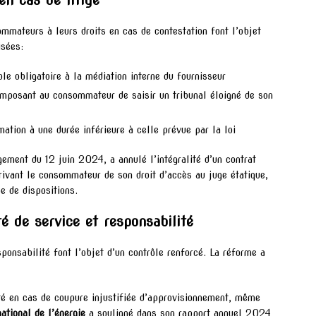
en cas de litige
ommateurs à leurs droits en cas de contestation font l’objet
isées:
e obligatoire à la médiation interne du fournisseur
imposant au consommateur de saisir un tribunal éloigné de son
mation à une durée inférieure à celle prévue par la loi
gement du 12 juin 2024, a annulé l’intégralité d’un contrat
rivant le consommateur de son droit d’accès au juge étatique,
e de dispositions.
té de service et responsabilité
ponsabilité font l’objet d’un contrôle renforcé. La réforme a
ité en cas de coupure injustifiée d’approvisionnement, même
ational de l’énergie
a souligné dans son rapport annuel 2024