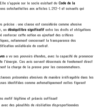
Elle s’appuie sur le socle existant du
Code de la
ons substantielles aux articles L.212-1 et suivants qui
lus précise : une clause est considérée comme abusive
r, un
déséquilibre significatif
entre les droits et obligations
té renforcer cette notion en ajoutant des critères
étiques, notamment concernant la transparence des
ification unilatérale du contrat.
ves
a vu ses pouvoirs étendus, avec la capacité de prononcer
de l’énergie. Ces avis servent désormais de fondement direct
lement la charge de la preuve pour les consommateurs.
clauses présumées abusives de manière irréfragable dans les
auses identifiées comme automatiquement nulles figurent
ans motif légitime et préavis suffisant
avec des pénalités de résiliation disproportionnées