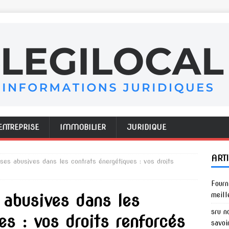
ENTREPRISE
IMMOBILIER
JURIDIQUE
ART
uses abusives dans les contrats énergétiques : vos droits
Fourn
 abusives dans les
meill
sru n
es : vos droits renforcés
savoi