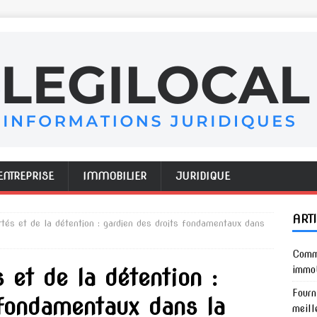
ENTREPRISE
IMMOBILIER
JURIDIQUE
ART
ertés et de la détention : gardien des droits fondamentaux dans
Comme
s et de la détention :
immob
Fourn
 fondamentaux dans la
meill