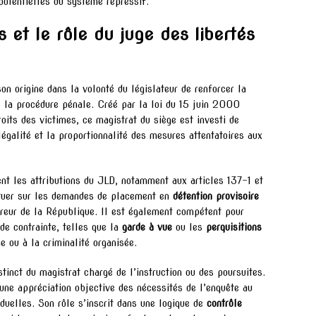
 potentielles du système répressif.
 et le rôle du juge des libertés
son origine dans la volonté du législateur de renforcer la
de la procédure pénale. Créé par la loi du 15 juin 2000
oits des victimes, ce magistrat du siège est investi de
légalité et la proportionnalité des mesures attentatoires aux
nt les attributions du JLD, notamment aux articles 137-1 et
atuer sur les demandes de placement en
détention provisoire
ureur de la République. Il est également compétent pour
de contrainte, telles que la
garde à vue
ou les
perquisitions
e ou à la criminalité organisée.
istinct du magistrat chargé de l’instruction ou des poursuites.
 une appréciation objective des nécessités de l’enquête au
iduelles. Son rôle s’inscrit dans une logique de
contrôle