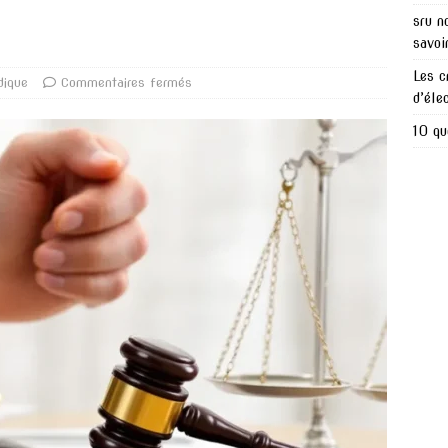
sru n
savoi
Les c
dique
Commentaires fermés
d’éle
10 qu