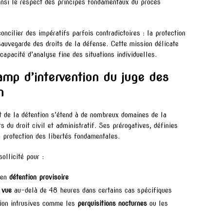
ainsi le respect des principes fondamentaux du procès
oncilier des impératifs parfois contradictoires : la protection
 sauvegarde des droits de la défense. Cette mission délicate
 capacité d’analyse fine des situations individuelles.
amp d’intervention du juge des
n
et de la détention s’étend à de nombreux domaines de la
 du droit civil et administratif. Ses prérogatives, définies
la protection des libertés fondamentales.
ollicité pour :
 en
détention provisoire
 vue
au-delà de 48 heures dans certains cas spécifiques
tion intrusives comme les
perquisitions nocturnes
ou les