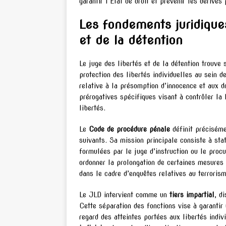
garantir l’État de droit et prévenir les dérives
Les fondements juridiques
et de la détention
Le juge des libertés et de la détention trouve 
protection des libertés individuelles au sein 
relative à la présomption d’innocence et aux dr
prérogatives spécifiques visant à contrôler la 
libertés.
Le
Code de procédure pénale
définit préciséme
suivants. Sa mission principale consiste à st
formulées par le juge d’instruction ou le proc
ordonner la prolongation de certaines mesures 
dans le cadre d’enquêtes relatives au terrorism
Le JLD intervient comme un
tiers impartial
, d
Cette séparation des fonctions vise à garantir
regard des atteintes portées aux libertés indiv