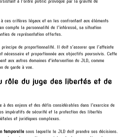
rsistant à l’ordre public provoqué par la gravité de
 à ces critères légaux et en les confrontant aux éléments
en compte la personnalité de l’intéressé, sa situation
anties de représentation offertes.
principe de proportionnalité. Il doit s’assurer que l’atteinte
nt nécessaire et proportionnée aux objectifs poursuivis. Cette
ment aux autres domaines d’intervention du JLD, comme
on de garde à vue.
u rôle du juge des libertés et de
ce à des enjeux et des défis considérables dans l’exercice de
les impératifs de sécurité et la protection des libertés
iétales et juridiques complexes.
on temporelle
sous laquelle le JLD doit prendre ses décisions.