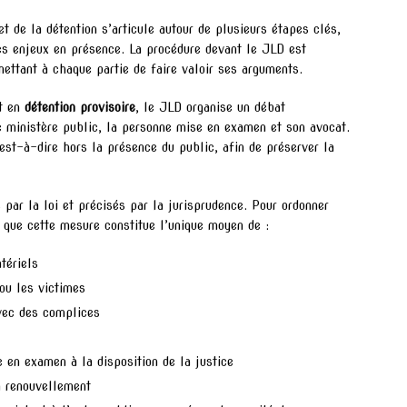
t de la détention s’articule autour de plusieurs étapes clés,
des enjeux en présence. La procédure devant le JLD est
mettant à chaque partie de faire valoir ses arguments.
nt en
détention provisoire
, le JLD organise un débat
e ministère public, la personne mise en examen et son avocat.
est-à-dire hors la présence du public, afin de préserver la
 par la loi et précisés par la jurisprudence. Pour ordonner
r que cette mesure constitue l’unique moyen de :
tériels
ou les victimes
avec des complices
 en examen à la disposition de la justice
n renouvellement