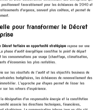
e positionnent favorablement pour les échéances de 2040 et
stissements d’urgence, souvent plus coûteux, et permet de
ement.
lle pour transformer le Décret
eprise
 Décret tertiaire en opportunité stratégique
repose sur une
a phase d’audit énergétique constitue le point de départ
nt les consommations par usage (chauffage, climatisation,
ments d’économies les plus rentables.
uie sur les résultats de l’audit et les objectifs business de
 contraintes budgétaires, les échéances de renouvellement des
immobilier. L’approche par étapes permet de lisser les
r sur les retours d’expérience.
la désignation d’un responsable énergie et la constitution
comité associe les directions techniques, financières,
ent stratégique. La communication interne joue un rôle clé