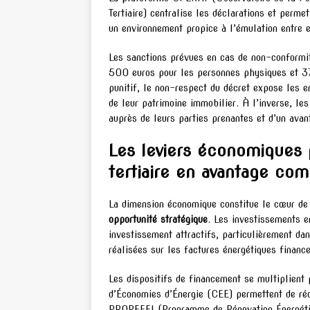
Tertiaire) centralise les déclarations et perm
un environnement propice à l’émulation entre 
Les sanctions prévues en cas de non-conformit
500 euros pour les personnes physiques et 3
punitif, le non-respect du décret expose les e
de leur patrimoine immobilier. À l’inverse, le
auprès de leurs parties prenantes et d’un avan
Les leviers économiques 
tertiaire en avantage comp
La dimension économique constitue le cœur de
opportunité stratégique
. Les investissements e
investissement attractifs, particulièrement da
réalisées sur les factures énergétiques financ
Les dispositifs de financement se multiplient 
d’Économies d’Énergie (CEE) permettent de réd
PROREFEI (Programme de Rénovation Énergétiq