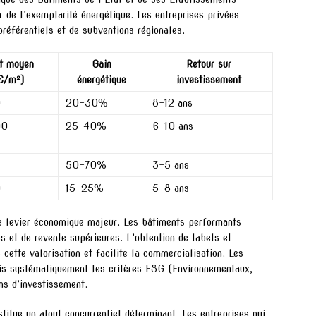
r de l’exemplarité énergétique. Les entreprises privées
référentiels et de subventions régionales.
t moyen
Gain
Retour sur
€/m²)
énergétique
investissement
0
20-30%
8-12 ans
00
25-40%
6-10 ans
50-70%
3-5 ans
0
15-25%
5-8 ans
re levier économique majeur. Les bâtiments performants
s et de revente supérieures. L’obtention de labels et
ette valorisation et facilite la commercialisation. Les
mais systématiquement les critères ESG (Environnementaux,
ns d’investissement.
titue un atout concurrentiel déterminant. Les entreprises qui