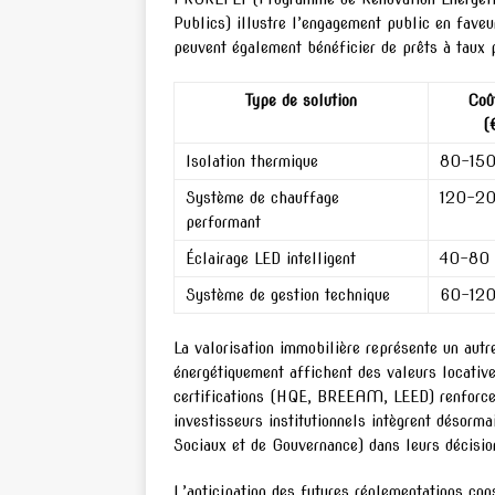
Publics) illustre l’engagement public en faveu
peuvent également bénéficier de prêts à taux p
Type de solution
Coû
(
Isolation thermique
80-15
Système de chauffage
120-2
performant
Éclairage LED intelligent
40-80
Système de gestion technique
60-12
La valorisation immobilière représente un aut
énergétiquement affichent des valeurs locative
certifications (HQE, BREEAM, LEED) renforce c
investisseurs institutionnels intègrent désor
Sociaux et de Gouvernance) dans leurs décisio
L’anticipation des futures réglementations cons