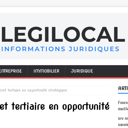
ENTREPRISE
IMMOBILIER
JURIDIQUE
ART
ret tertiaire en opportunité stratégique
Fourn
et tertiaire en opportunité
meill
sru n
savoi