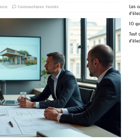
Les c
orce
Commentaires fermés
d’éle
10 qu
Tout 
d’éle