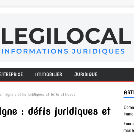
ENTREPRISE
IMMOBILIER
JURIDIQUE
ART
n ligne : défis juridiques et lutte efficace
Comme
igne : défis juridiques et
immob
Fourn
meill