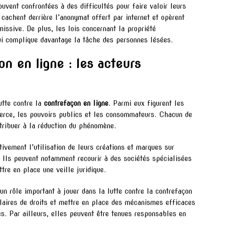
uvent confrontées à des difficultés pour faire valoir leurs
e cachent derrière l’anonymat offert par internet et opèrent
missive. De plus, les lois concernant la propriété
 qui complique davantage la tâche des personnes lésées.
on en ligne : les acteurs
utte contre la
contrefaçon en ligne
. Parmi eux figurent les
merce, les pouvoirs publics et les consommateurs. Chacun de
tribuer à la réduction du phénomène.
ntivement l’utilisation de leurs créations et marques sur
n. Ils peuvent notamment recourir à des sociétés spécialisées
tre en place une veille juridique.
 rôle important à jouer dans la lutte contre la contrefaçon
tulaires de droits et mettre en place des mécanismes efficaces
es. Par ailleurs, elles peuvent être tenues responsables en