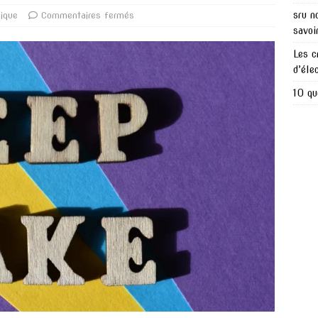
sru n
dique
Commentaires fermés
savoi
Les c
d’éle
10 qu