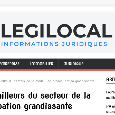
ENTREPRISE
IMMOBILIER
JURIDIQUE
ART
illeurs du secteur de la mode: une préoccupation grandissante
Fourn
ailleurs du secteur de la
meill
ation grandissante
sru n
savoi