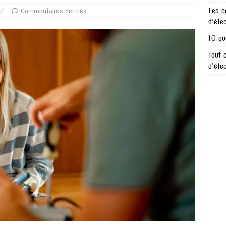
Les c
it
Commentaires fermés
d’éle
10 qu
Tout 
d’éle