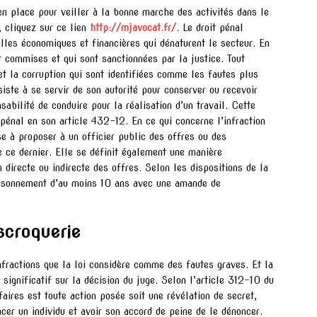
en place pour veiller à la bonne marche des activités dans le
, cliquez sur ce lien
http://mjavocat.fr/
. Le droit pénal
lles économiques et financières qui dénaturent le secteur. En
t commises et qui sont sanctionnées par la justice. Tout
 et la corruption qui sont identifiées comme les fautes plus
siste à se servir de son autorité pour conserver ou recevoir
sabilité de conduire pour la réalisation d’un travail. Cette
 pénal en son article 432-12. En ce qui concerne l’infraction
ise à proposer à un officier public des offres ou des
 ce dernier. Elle se définit également une manière
 directe ou indirecte des offres. Selon les dispositions de la
prisonnement d’au moins 10 ans avec une amande de
escroquerie
infractions que la loi considère comme des fautes graves. Et la
 significatif sur la décision du juge. Selon l’article 312-10 du
ires est toute action posée soit une révélation de secret,
er un individu et avoir son accord de peine de le dénoncer.