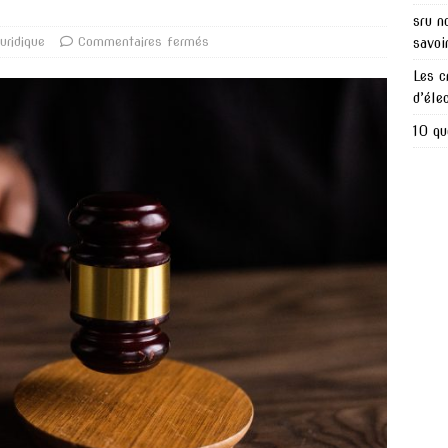
sru n
uridique
Commentaires fermés
savoi
Les c
d’éle
10 qu