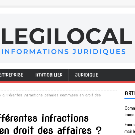
ENTREPRISE
IMMOBILIER
JURIDIQUE
ART
s différentes infractions pénales commises en droit des
Comme
fférentes infractions
immob
Fourn
n droit des affaires ?
meill