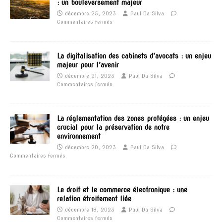
: un bouleversement majeur
décembre 25, 2023
Paul Da Silva
Commentaires fermés
La digitalisation des cabinets d’avocats : un enjeu
majeur pour l’avenir
décembre 21, 2023
Paul Da Silva
Commentaires fermés
La réglementation des zones protégées : un enjeu
crucial pour la préservation de notre
environnement
décembre 20, 2023
Paul Da Silva
Commentaires fermés
Le droit et le commerce électronique : une
relation étroitement liée
décembre 18, 2023
Paul Da Silva
Commentaires fermés